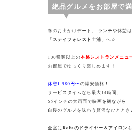
絶品グルメをお部屋で
春のお出かけデート、 ランチや休憩は
ステイフォレスト土浦
「
」へ☆
本格レストランメニュ
100種類以上の
お部屋でゆっくり楽しめます！
休憩1,980円〜
の爆安価格！
サービスタイムなら最大14時間、
65インチの大画面で映画を観ながら
自慢のグルメを味わう贅沢なひととき
ReFaのドライヤー＆アイロン
全室に