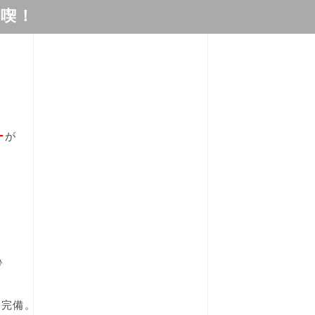
満喫！
ー
が
♪
も完備。