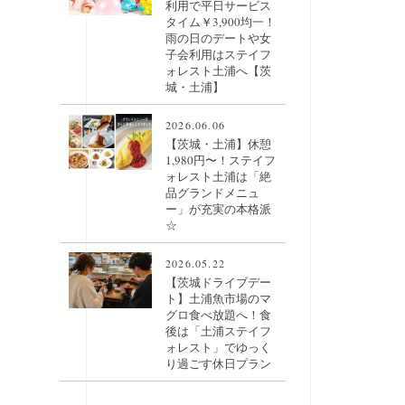
利用で平日サービス
タイム￥3,900均一！
雨の日のデートや女
子会利用はステイフ
ォレスト土浦へ【茨
城・土浦】
2026.06.06
【茨城・土浦】休憩
1,980円〜！ステイフ
ォレスト土浦は「絶
品グランドメニュ
ー」が充実の本格派
☆
2026.05.22
【茨城ドライブデー
ト】土浦魚市場のマ
グロ食べ放題へ！食
後は「土浦ステイフ
ォレスト」でゆっく
り過ごす休日プラン