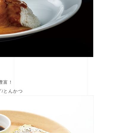
豊富！
グ/とんかつ