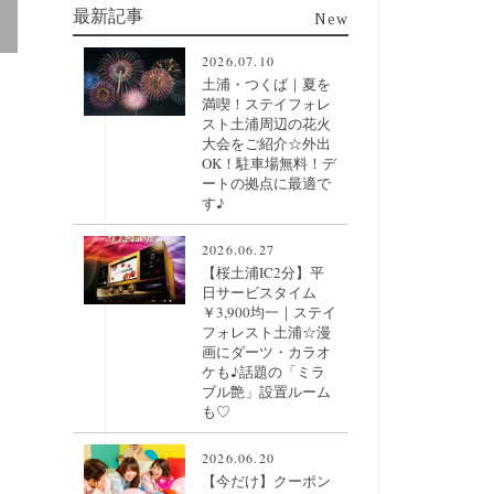
最新記事
New
2026.07.10
土浦・つくば｜夏を
満喫！ステイフォレ
スト土浦周辺の花火
大会をご紹介☆外出
OK！駐車場無料！デ
ートの拠点に最適で
す♪
2026.06.27
【桜土浦IC2分】平
日サービスタイム
￥3,900均一｜ステイ
フォレスト土浦☆漫
画にダーツ・カラオ
ケも♪話題の「ミラ
ブル艶」設置ルーム
も♡
2026.06.20
【今だけ】クーポン